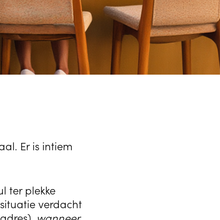
l. Er is intiem
l ter plekke
situatie verdacht
 adres),
wanneer