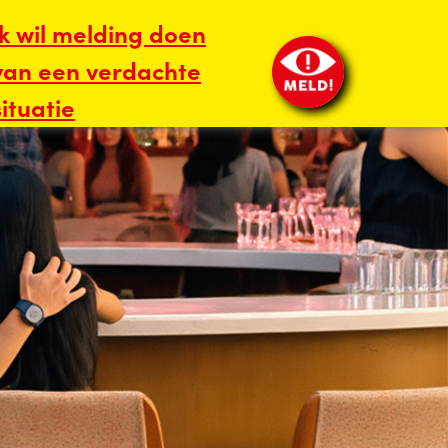
Ik wil melding doen
van een verdachte
situatie