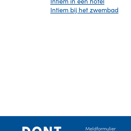
Intiem in een hotel
Intiem bij het zwembad
Site-
Partner
Meldformulier