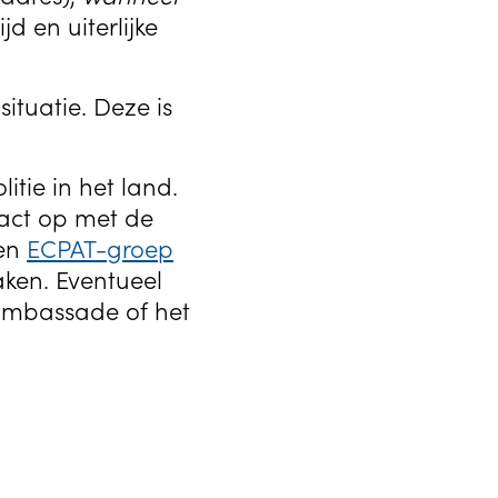
d en uiterlijke
ituatie. Deze is
tie in het land.
tact op met de
een
ECPAT-groep
aken. Eventueel
ambassade of het