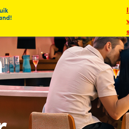
uik
land!
m
r