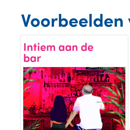
Voorbeelden 
Intiem aan de
bar