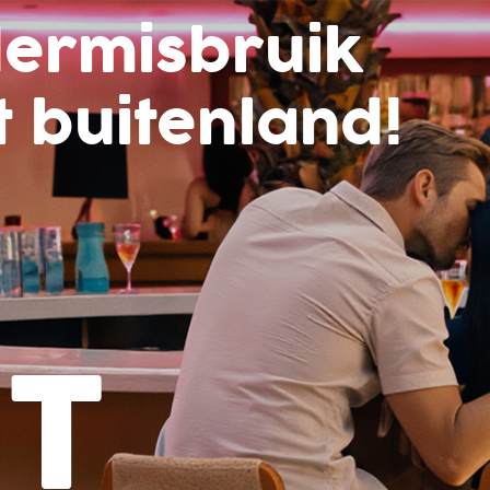
dermisbruik
t buitenland!
’T