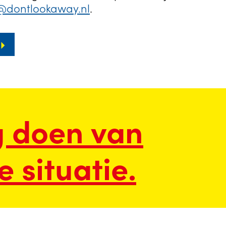
@dontlookaway.nl
.
g doen van
 situatie.