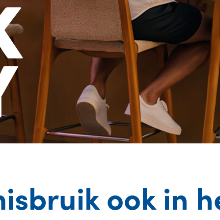
K
Y
sbruik ook in h