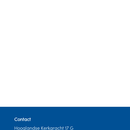
Contact
Hooglandse Kerkgracht 17 G