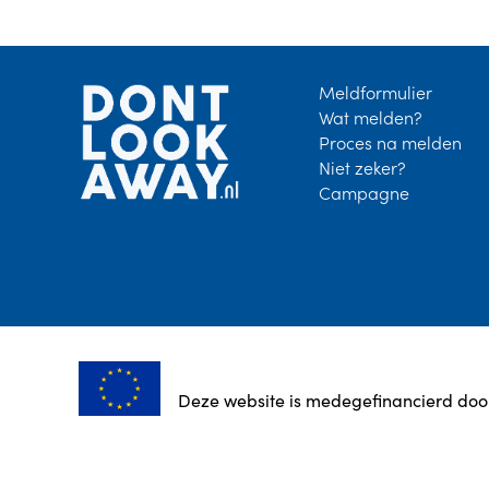
Site-
Partner
Meldformulier
Wat melden?
footer
logo
Proces na melden
Niet zeker?
Campagne
Deze website is medegefinancierd doo