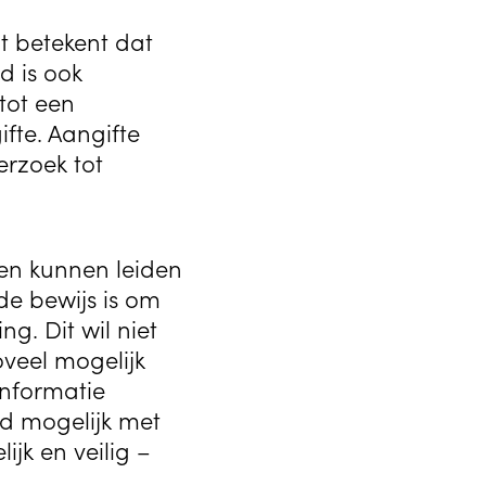
it betekent dat
d is ook
tot een
fte. Aangifte
erzoek tot
en kunnen leiden
de bewijs is om
g. Dit wil niet
oveel mogelijk
informatie
d mogelijk met
jk en veilig –