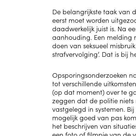
De belangrijkste taak van d
eerst moet worden uitgezoch
daadwerkelijk juist is. Na 
aanhouding. Een melding ma
doen van seksueel misbruik v
strafvervolging’. Dat is bi
Opsporingsonderzoeken naa
tot verschillende uitkomste
(op dat moment) over te ga
zeggen dat de politie niets
vastgelegd in systemen. Bi
mogelijk goed van pas kom
het beschrijven van situati
een foto of filmpje van de 