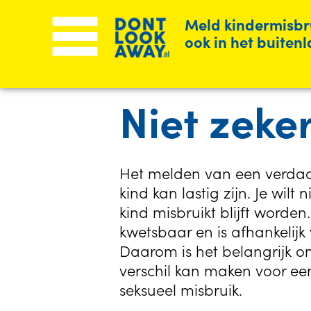
Menu
Meld kindermisbr
ook in het buiten
Don’t
Site-
header
Look
Niet zeke
Away
Het melden van een verdach
kind kan lastig zijn. Je wil
website
kind misbruikt blijft worden
kwetsbaar en is afhankeli
Daarom is het belangrijk 
verschil kan maken voor ee
seksueel misbruik.