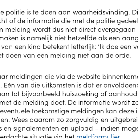
e politie is te doen aan waarheidsvinding. D
t of de informatie die met de politie gedeel
een melding wordt dus niet direct overgegaan 
ken is namelijk niet hetzelfde als een aangi
an een kind betekent letterlijk: ‘Ik doe een v
j het doen van een melding niet aan de orde.
r meldingen die via de website binnenkom
n. Eén van die uitkomsten is dat er onvoldoen
an tot bijvoorbeeld huiszoeking of aanhoudin
 met de melding doet. De informatie wordt z
j eventuele toekomstige meldingen kan deze 
en. Wees daarom zo zorgvuldig en uitgebrei
es en signalementen en upload – indien mogeli
verdachte situatie via het
meldformulier
.